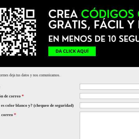
ormes deja tus datos y nos comunicamos.
e
ón de correo
*
es color blanco y? (chequeo de seguridad)
l correo
*