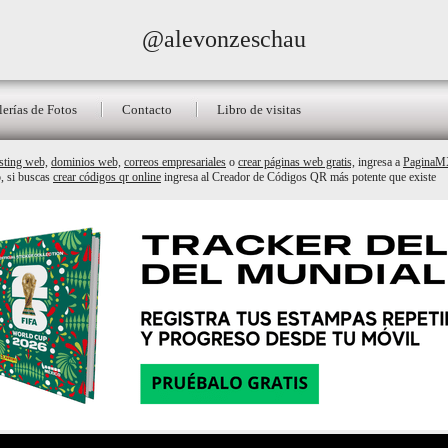
@alevonzeschau
lerías de Fotos
Contacto
Libro de visitas
sting web,
dominios web,
correos empresariales
o
crear páginas web gratis,
ingresa a
Pagina
o, si buscas
crear códigos qr online
ingresa al Creador de Códigos QR más potente que existe